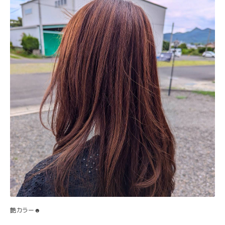
艶カラー☻