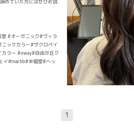
諦めていた方にはぜひお試
容室 #オーガニック#ヴィラ
ガニックカラー#ザクロペイ
ラー #oway#自由が丘ク
イ#marbb#半個室#ヘッ
1