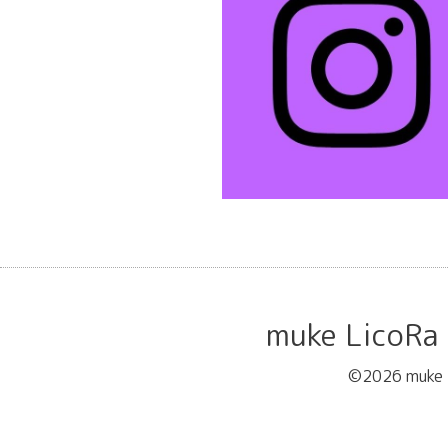
muke Lic
©2026
muk