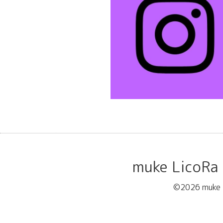
muke Lic
©2026
muk